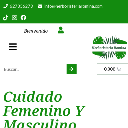
627356273
info@herboristeriaromina.com
Bienvenido
0.00
€
Cuidado
Femenino Y
Masculino