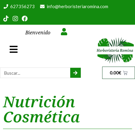
627356273
info@herboristeriaromina.com
Bienvenido
0.00
€
Nutrición
Cosmética