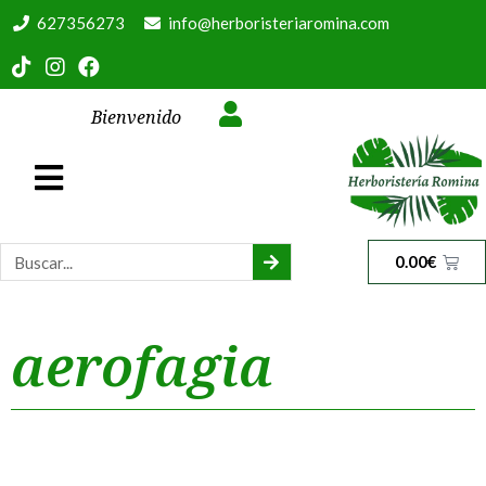
627356273
info@herboristeriaromina.com
Bienvenido
0.00
€
aerofagia