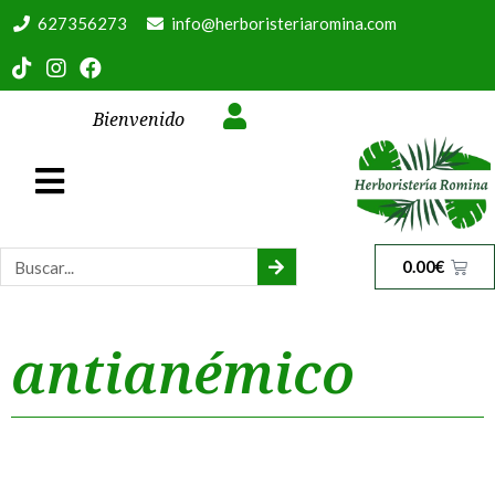
627356273
info@herboristeriaromina.com
Bienvenido
0.00
€
antianémico