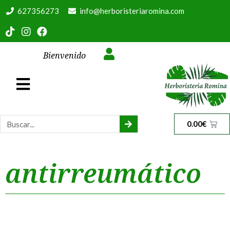
627356273
info@herboristeriaromina.com
Bienvenido
0.00
€
antirreumático