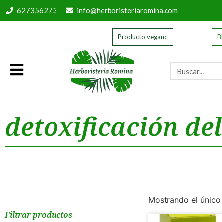
627356273
info@herboristeriaromina.com
Producto vegano
B
detoxificación de
Mostrando el único
Filtrar productos