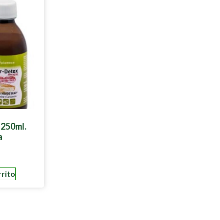
250ml.
a
rrito