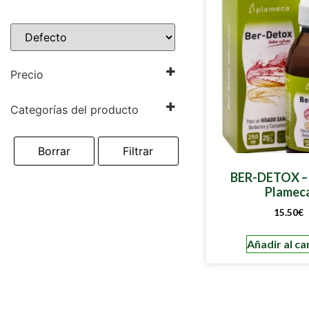
Precio
Categorías del producto
Alimentación
Fitoterapia
Borrar
Filtrar
Detoxificantes del
Organismo
Plan Descenso de Peso
BER-DETOX – 
Depurativos y Diuréticos
Plamec
Sistema Hepatico
15.50
€
Añadir al ca