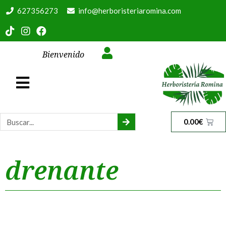
627356273
info@herboristeriaromina.com
Bienvenido
0.00
€
drenante