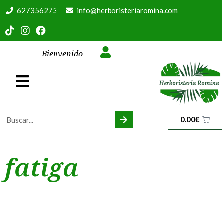
627356273
info@herboristeriaromina.com
Bienvenido
0.00
€
fatiga