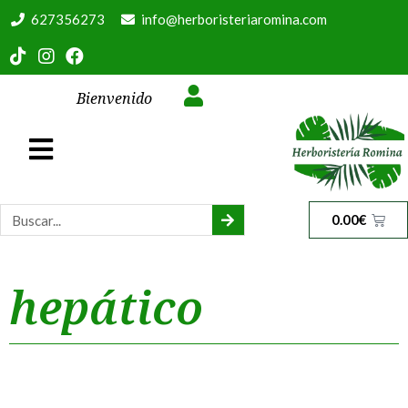
627356273
info@herboristeriaromina.com
Bienvenido
0.00
€
hepático