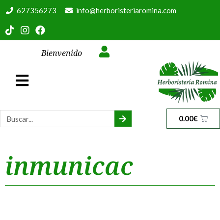
627356273
info@herboristeriaromina.com
Bienvenido
0.00
€
inmunicac