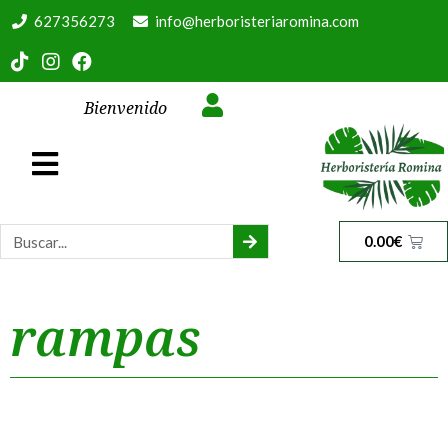
627356273
info@herboristeriaromina.com
Bienvenido
0.00
€
rampas