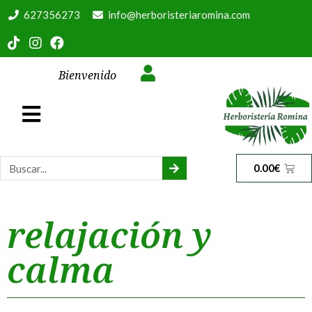
627356273
info@herboristeriaromina.com
Bienvenido
0.00
€
relajación y
calma