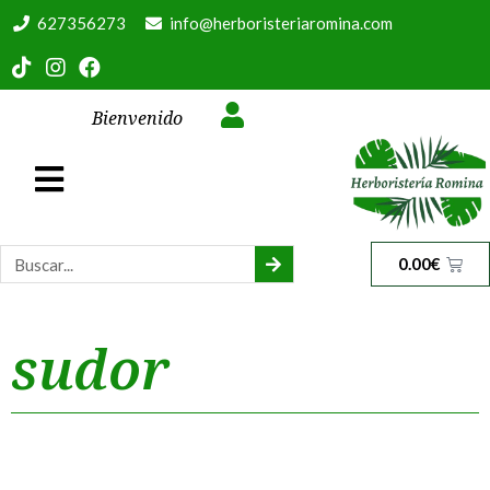
627356273
info@herboristeriaromina.com
Bienvenido
0.00
€
sudor