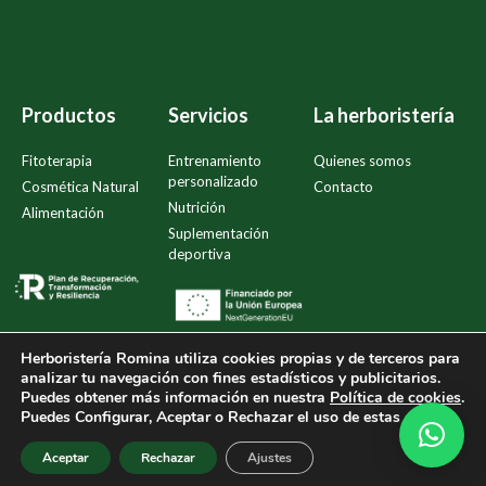
Productos
Servicios
La herboristería
Fitoterapia
Entrenamiento
Quienes somos
personalizado
Cosmética Natural
Contacto
Nutrición
Alimentación
Suplementación
deportiva
Herboristería Romina
utiliza cookies propias y de terceros para
analizar tu navegación con fines estadísticos y publicitarios.
Puedes obtener más información en nuestra
Política de cookies
.
Política de compra y devoluciones
Política de privacidad
Puedes Configurar, Aceptar o Rechazar el uso de estas cookies.
Política de Cookies
Aviso legal
Accesibilidad
Aceptar
Rechazar
Ajustes
Creado por
Tandem Marketing Digital