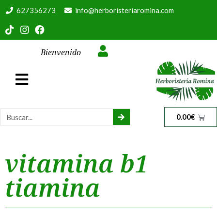
627356273
info@herboristeriaromina.com
Bienvenido
0.00
€
vitamina b1
tiamina