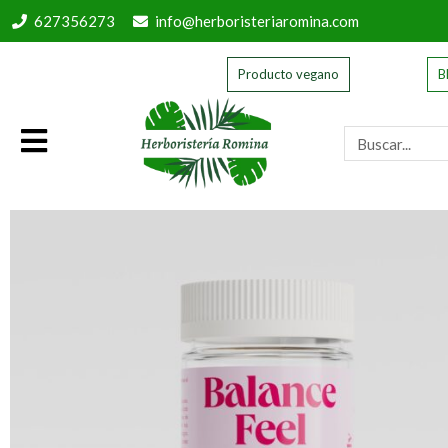
627356273
info@herboristeriaromina.com
Producto vegano
B