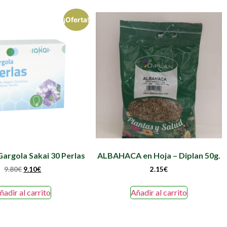
¡Oferta!
Gargola Sakai 30 Perlas
ALBAHACA en Hoja – Diplan 50g.
9.80
€
9.10
€
2.15
€
ñadir al carrito
Añadir al carrito