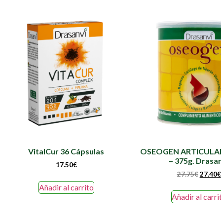
VitalCur 36 Cápsulas
OSEOGEN ARTICULAR
– 375g. Drasa
17.50
€
27.75
€
27.40
€
Añadir al carrito
Añadir al carri