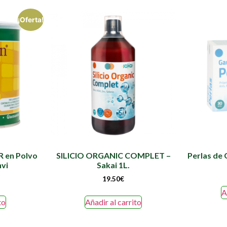
¡Oferta!
 en Polvo
SILICIO ORGANIC COMPLET –
Perlas de 
nvi
Sakai 1L.
19.50
€
A
to
Añadir al carrito