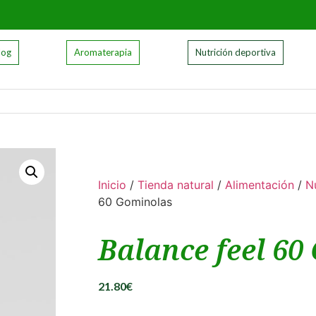
log
Aromaterapia
Nutrición deportiva
Inicio
/
Tienda natural
/
Alimentación
/
N
60 Gominolas
Balance feel 6
21.80
€