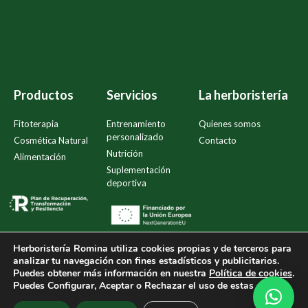
Productos
Servicios
La herboristería
Fitoterapia
Entrenamiento
Quienes somos
personalizado
Cosmética Natural
Contacto
Nutrición
Alimentación
Suplementación
deportiva
Herboristería Romina
utiliza cookies propias y de terceros para
analizar tu navegación con fines estadísticos y publicitarios.
Puedes obtener más información en nuestra
Política de cookies
.
Política de compra y devoluciones
Política de privacidad
Puedes Configurar, Aceptar o Rechazar el uso de estas cookies.
Política de Cookies
Aviso legal
Accesibilidad