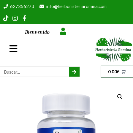
627356273
info@herboristeriaromina.com
Bienvenido
0.00
€