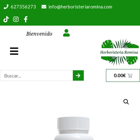
627356273
info@herboristeriaromina.com
Bienvenido
0.00
€