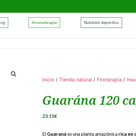
log
Aromaterapia
Nutrición deportiva
Inicio
/
Tienda natural
/
Fitoterapia
/
Ins
Guarána 120 cap
23.15
€
El
Guaraná
es una planta amazónica
rica en 