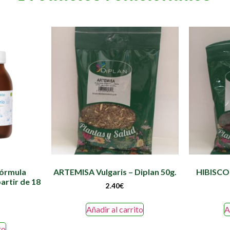
Fórmula
ARTEMISA Vulgaris – Diplan 50g.
HIBISCO 
artir de 18
2.40
€
Añadir al carrito
A
to