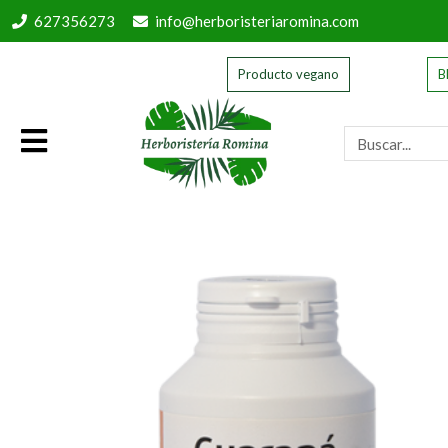
627356273
info@herboristeriaromina.com
Producto vegano
B