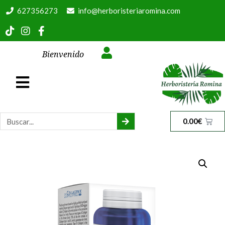
627356273
info@herboristeriaromina.com
Bienvenido
0.00
€