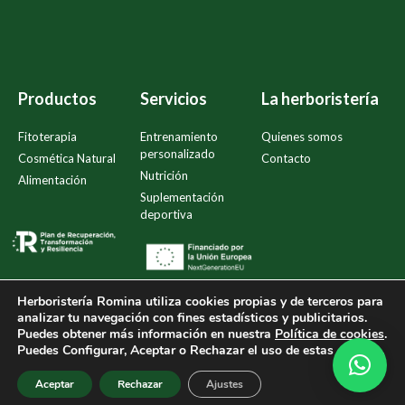
Productos
Servicios
La herboristería
Fitoterapia
Entrenamiento
Quienes somos
personalizado
Cosmética Natural
Contacto
Nutrición
Alimentación
Suplementación
deportiva
Herboristería Romina
utiliza cookies propias y de terceros para
analizar tu navegación con fines estadísticos y publicitarios.
Puedes obtener más información en nuestra
Política de cookies
.
Política de compra y devoluciones
Política de privacidad
Puedes Configurar, Aceptar o Rechazar el uso de estas cookies.
Política de Cookies
Aviso legal
Accesibilidad
Aceptar
Rechazar
Ajustes
Creado por
Tandem Marketing Digital