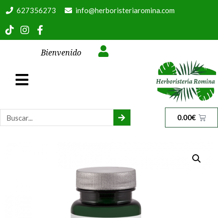
627356273
info@herboristeriaromina.com
Bienvenido
0.00
€