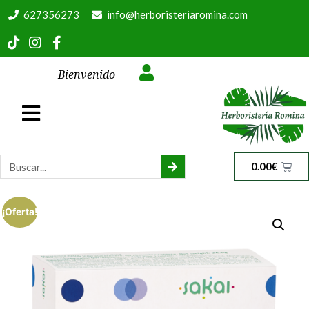
627356273
info@herboristeriaromina.com
Bienvenido
0.00
€
¡Oferta!