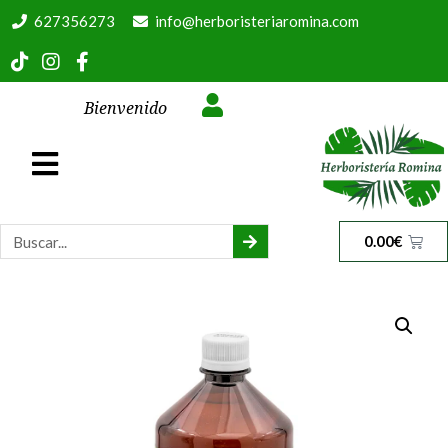
627356273
info@herboristeriaromina.com
Bienvenido
0.00
€